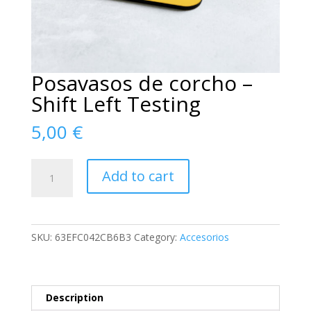
Posavasos de corcho –
Shift Left Testing
5,00
€
Posavasos
Add to cart
de
corcho
-
Shift
SKU:
63EFC042CB6B3
Category:
Accesorios
Left
Testing
quantity
Description