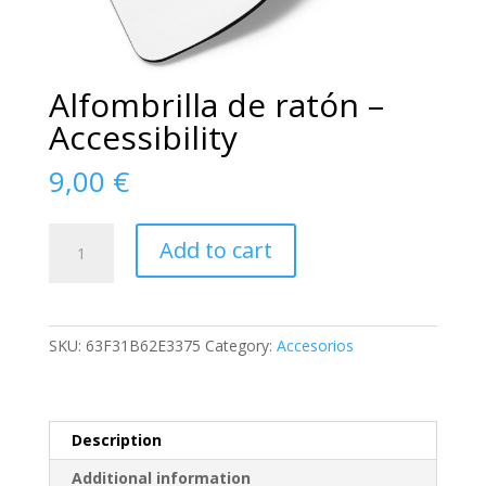
Alfombrilla de ratón –
Accessibility
9,00
€
Alfombrilla
Add to cart
de
ratón
-
Accessibility
SKU:
63F31B62E3375
Category:
Accesorios
quantity
Description
Additional information